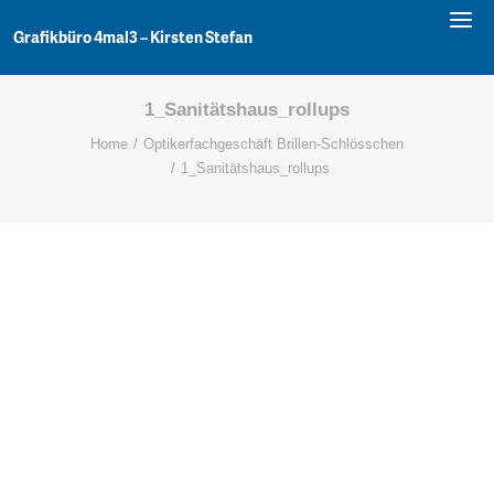
LEISTUNGEN
PORTFOLIO
Grafikbüro 4mal3 – Kirsten Stefan
KONTAKT
1_Sanitätshaus_rollups
Home
Optikerfachgeschäft Brillen-Schlösschen
1_Sanitätshaus_rollups