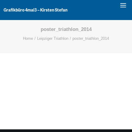
LEISTUNGEN
PORTFOLIO
Grafikbüro 4mal3 – Kirsten Stefan
KONTAKT
poster_triathlon_2014
Home
Leipziger Triathlon
poster_triathlon_2014